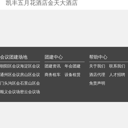
凯丰五月花酒店金天大酒店
会议团建场地
团建中心
帮助中心
朝阳区会议
海淀区会议
团建资讯
年会团建
关于我们
联系我们
场地
通州区会议
场地
房山区会议
商务租车
设备租赁
酒店代理
人才招聘
场地
门头沟区会
场地
石景山区会
免责声明
议场地
顺义会议场
议场地
密云会议场
地
地