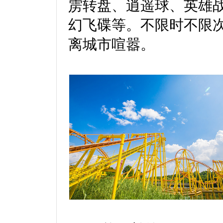
雳转盘、逍遥球、英雄
幻飞碟等。不限时不限
离城市喧嚣。