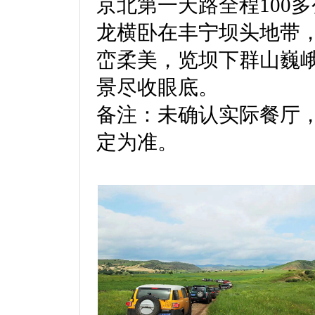
京北第一天路全程100
龙横卧在丰宁坝头地带
峦柔美，览坝下群山巍
景尽收眼底。
备注：未确认实际餐厅
定为准。