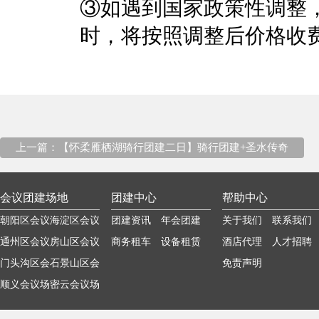
③如遇到国家政策性调整
时，将按照调整后价格收
上一篇：【怀柔雁栖湖骑行团建二日】骑行团建+圣水传奇
会议团建场地
团建中心
帮助中心
朝阳区会议
海淀区会议
团建资讯
年会团建
关于我们
联系我们
场地
通州区会议
场地
房山区会议
商务租车
设备租赁
酒店代理
人才招聘
场地
门头沟区会
场地
石景山区会
免责声明
议场地
顺义会议场
议场地
密云会议场
地
地